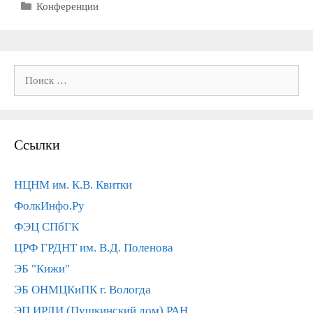
Рубрики
Конференции
Поиск:
Ссылки
НЦНМ им. К.В. Квитки
ФолкИнфо.Ру
ФЭЦ СПбГК
ЦРФ ГРДНТ им. В.Д. Поленова
ЭБ "Кижи"
ЭБ ОНМЦКиПК г. Вологда
ЭП ИРЛИ (Пушкинский дом) РАН