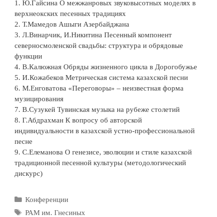
1. Ю.Гайсина О межжанровых звуковысотных моделях в
верхнеокских песенных традициях
2. Т.Мамедов Ашыги Азербайджана
3. Л.Винарчик, И.Никитина Песенный компонент
северносмоленской свадьбы: структура и обрядовые
функции
4. В.Калюжная Обряды жизненного цикла в Дорогобужье
5. И.Кожабеков Метрическая система казахской песни
6. М.Енговатова «Переговоры» – неизвестная форма
музицирования
7. В.Сузукей Тувинская музыка на рубеже столетий
8. Г.Абдрахман К вопросу об авторской
индивидуальности в казахской устно-профессиональной
песне
9. С.Елеманова О генезисе, эволюции и стиле казахской
традиционной песенной культуры (методологический
дискурс)
Рубрики
Конференции
Метки
РАМ им. Гнесиных