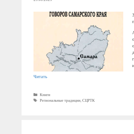
Читать
Рубрики
Книги
Метки
Региональные традиции
,
СЦРТК