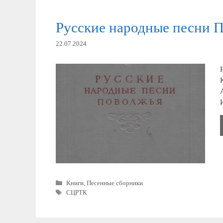
Русские народные песни 
22.07.2024
Рубрики
Книги
,
Песенные сборники
Метки
СЦРТК