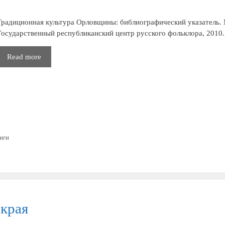
Традиционная культура Орловщины: библиографический указатель. 
Государственный республиканский центр русского фольклора, 2010.
Традиционная
Read more
культура
Орловщины:
библиографический
указатель
иги
 края