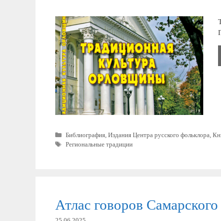
Рубрики
Библиография
,
Издания Центра русского фольклора
,
Кн
Метки
Региональные традиции
Атлас говоров Самарского
25.06.2025