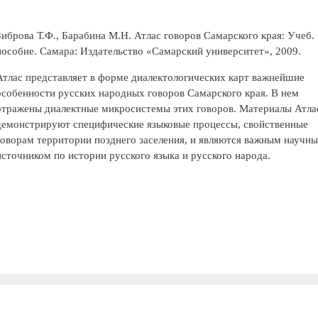
Зиброва Т.Ф., Барабина М.Н. Атлас говоров Самарского края: Учеб.
пособие. Самара: Издательство «Самарский университет», 2009.
Атлас представляет в форме диалектологических карт важнейшие
особенности русских народных говоров Самарского края. В нем
отражены диалектные микросистемы этих говоров. Материалы Атла
демонстрируют специфические языковые процессы, свойственные
говорам территории позднего заселения, и являются важным научн
источником по истории русского языка и русского народа.