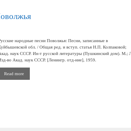
Поволжья
Русские народные песни Поволжья: Песни, записанные в
Куйбышевской обл. / Общая ред. и вступ. статья Н.П. Колпаковой;
Акад. наук СССР. Ин-т русской литературы (Пушкинский дом). М.; Л
Изд-во Акад. наук СССР. [Ленингр. отд-ние], 1959.
Русские
Read more
народные
песни
Поволжья