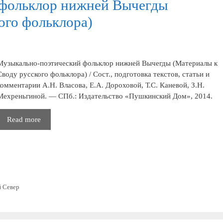
 фольклор нижней Вычегды
ого фольклора)
Музыкально-поэтический фольклор нижней Вычегды (Материалы к
Своду русского фольклора) / Сост., подготовка текстов, статьи и
комментарии А.Н. Власова, Е.А. Дороховой, Т.С. Каневой, З.Н.
Мехреньгиной. — СПб.: Издательство «Пушкинский Дом», 2014.
Музыкально-
Read more
поэтический
фольклор
нижней
Вычегды
(Материалы
к
й Север
Своду
русского
фольклора)