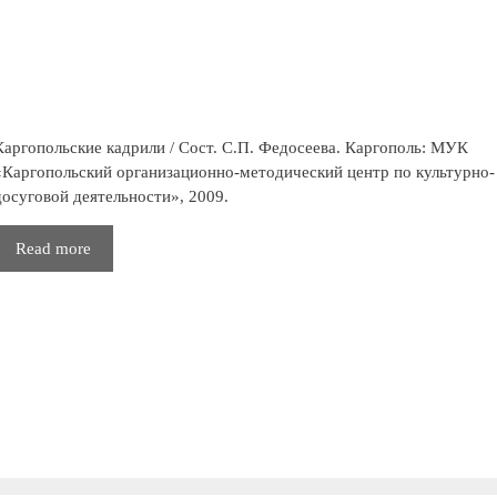
Каргопольские кадрили / Сост. С.П. Федосеева. Каргополь: МУК
«Каргопольский организационно-методический центр по культурно-
досуговой деятельности», 2009.
Каргопольские
Read more
кадрили