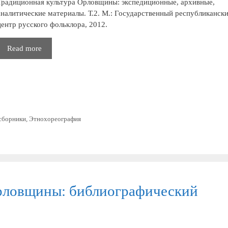
Традиционная культура Орловщины: экспедиционные, архивные,
аналитические материалы. Т.2. М.: Государственный республиканск
центр русского фольклора, 2012.
Традиционная
Read more
культура
Орловщины:
экспедиционные,
архивные,
аналитические
материалы
сборники
,
Этнохореография
рловщины: библиографический