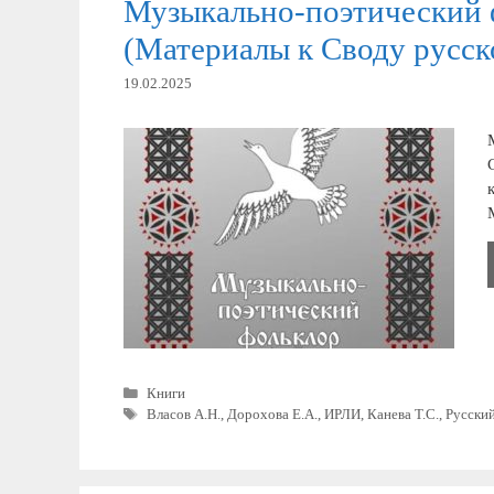
Музыкально-поэтический
(Материалы к Своду русск
19.02.2025
Рубрики
Книги
Метки
Власов А.Н.
,
Дорохова Е.А.
,
ИРЛИ
,
Канева Т.С.
,
Русски