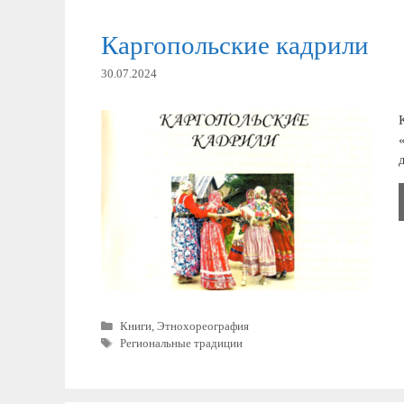
Каргопольские кадрили
30.07.2024
Рубрики
Книги
,
Этнохореография
Метки
Региональные традиции