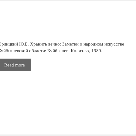
Орлицкий Ю.Б. Хранить вечно: Заметки о народном искусстве
Куйбышевской области: Куйбышев. Кн. из-во, 1989.
Хранить
Read more
вечно