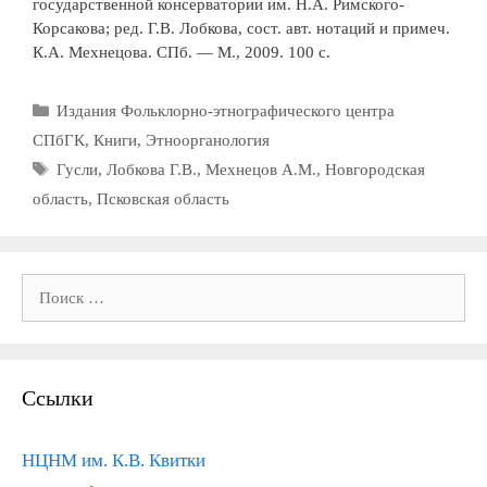
государственной консерватории им. Н.А. Римского-
Корсакова; ред. Г.В. Лобкова, сост. авт. нотаций и примеч.
К.А. Мехнецова. СПб. — М., 2009. 100 с.
Рубрики
Издания Фольклорно-этнографического центра
СПбГК
,
Книги
,
Этноорганология
Метки
Гусли
,
Лобкова Г.В.
,
Мехнецов А.М.
,
Новгородская
область
,
Псковская область
Поиск:
Ссылки
НЦНМ им. К.В. Квитки