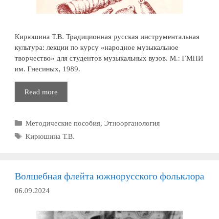
Кирюшина Т.В. Традиционная русская инструментальная
культура: лекции по курсу «народное музыкальное
творчество» для студентов музыкальных вузов. М.: ГМПИ
им. Гнесиных, 1989.
Традиционная
Read more
русская
инструментальная
Рубрики
Методические пособия
,
Этноорганология
культура
Метки
Кирюшина Т.В.
Волшебная флейта южнорусского фольклора
06.09.2024