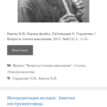
Квитка К.В. Парная флейта. Публикация О. Гордиенко //
Вопросы этномузыкознания. 2015. №4(13). С. 5–51.
Парная
Read more
флейта
Рубрики
Журнал "Вопросы этномузыкознания"
,
Статьи
,
Этноорганология
Метки
Гордиенко О.В.
,
Квитка К.В.
Интерпретация музыки: Заметки
инструментоведа