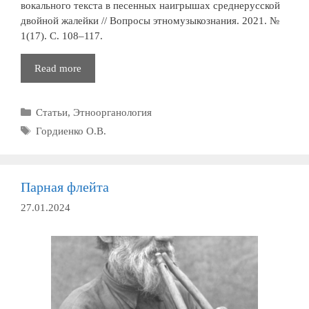
вокального текста в песенных наигрышах среднерусской
двойной жалейки // Вопросы этномузыкознания. 2021. №
1(17). С. 108–117.
Формы
Read more
воспроизведения
исходного
Рубрики
Статьи
,
Этноорганология
вокального
текста
Метки
Гордиенко О.В.
в
песенных
наигрышах
Парная флейта
среднерусской
двойной
27.01.2024
жалейки