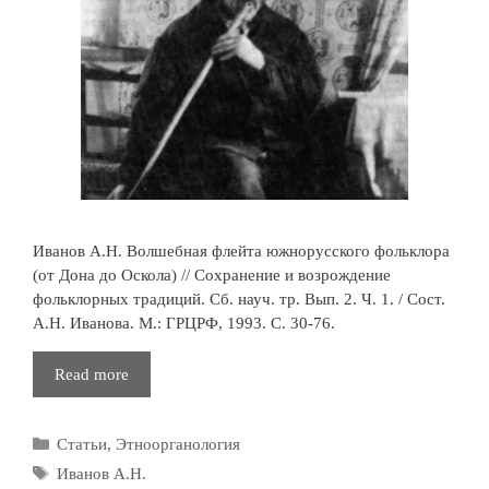
Иванов А.Н. Волшебная флейта южнорусского фольклора
(от Дона до Оскола) // Сохранение и возрождение
фольклорных традиций. Сб. науч. тр. Вып. 2. Ч. 1. / Сост.
А.Н. Иванова. М.: ГРЦРФ, 1993. С. 30-76.
Волшебная
Read more
флейта
южнорусского
Рубрики
Статьи
,
Этноорганология
фольклора
Метки
Иванов А.Н.