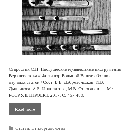
Старостин С.Н. Пастушеские музыкальные инструменты
Верхневолжья // Фольклор Большой Волги: сборник
научных статей / Сост. В.Е. Добровольская, И.В.
Дынникова, А.Б. Ипполитова, М.В. Строганов. — М.:
РОСКУЛЬТПРОЕКТ, 2017. С. 467-480.
Пастушеские
Read more
музыкальные
инструменты
Рубрики
Статьи
,
Этноорганология
Верхневолжья