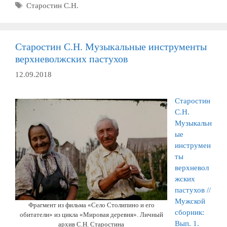
Метки
Старостин С.Н.
Старостин С.Н. Музыкальные инструменты
верхневолжских пастухов
12.09.2018
Старостин
С.Н.
Музыкальн
ые
инструмен
ты
верхневол
жских
пастухов //
Мужской
Фрагмент из фильма «Село Столипино и его
сборник:
обитатели» из цикла «Мировая деревня». Личный
Вып. 1.
архив С.Н. Старостина