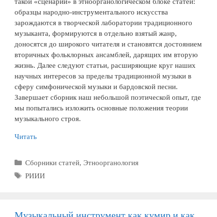
такой «сценарий» в этноорганологическом блоке статей:
образцы народно-инструментального искусства
зарождаются в творческой лаборатории традиционного
музыканта, формируются в отдельно взятый жанр,
доносятся до широкого читателя и становятся достоянием
вторичных фольклорных ансамблей, дарящих им вторую
жизнь. Далее следуют статьи, расширяющие круг наших
научных интересов за пределы традиционной музыки в
сферу симфонической музыки и бардовской песни.
Завершает сборник наш небольшой поэтической опыт, где
мы попытались изложить основные положения теории
музыкального строя.
Читать
Рубрики
Сборники статей
,
Этноорганология
Метки
РИИИ
Музыкальный инструмент как кумир и как