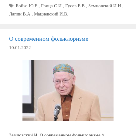
Метки
Бойко Ю.Е.
,
Грица С.И.
,
Гусев Е.В.
,
Земцовский И.И.
,
Лапин В.А.
,
Мациевский И.В.
О современном фольклоризме
10.01.2022
Земцовский И. О современном фольклоризме //