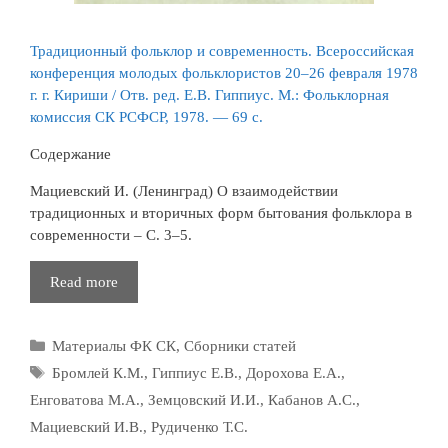
Традиционный фольклор и современность. Всероссийская
конференция молодых фольклористов 20–26 февраля 1978
г. г. Кириши / Отв. ред. Е.В. Гиппиус. М.: Фольклорная
комиссия СК РСФСР, 1978. — 69 с.
Содержание
Мациевский И. (Ленинград) О взаимодействии
традиционных и вторичных форм бытования фольклора в
современности – С. 3–5.
Традиционный
Read more
фольклор
и
Рубрики
Материалы ФК СК
,
Сборники статей
современность
Метки
Бромлей К.М.
,
Гиппиус Е.В.
,
Дорохова Е.А.
,
Енговатова М.А.
,
Земцовский И.И.
,
Кабанов А.С.
,
Мациевский И.В.
,
Рудиченко Т.С.