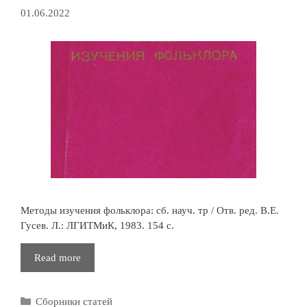
01.06.2022
Методы изучения фольклора: сб. науч. тр / Отв. ред. В.Е.
Гусев. Л.: ЛГИТМиК, 1983. 154 с.
Методы
Read more
изучения
фольклора
Рубрики
Сборники статей