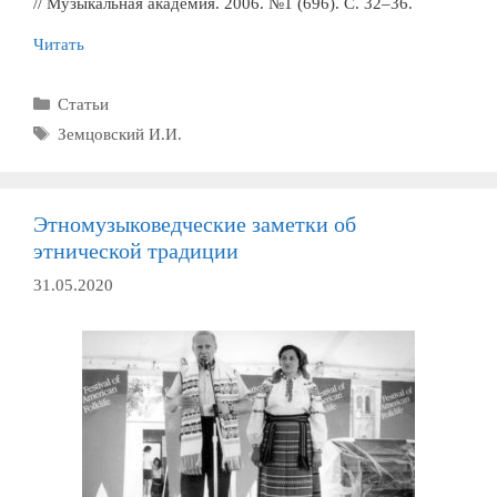
// Музыкальная академия. 2006. №1 (696). С. 32–36.
Читать
Рубрики
Статьи
Метки
Земцовский И.И.
Этномузыковедческие заметки об
этнической традиции
31.05.2020