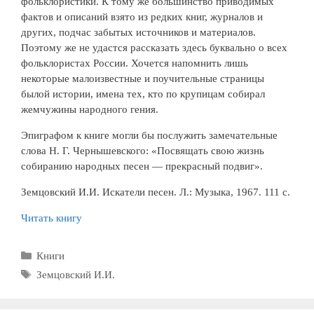
фольклористики. К тому же большинство приводимых
фактов и описаний взято из редких книг, журналов и
других, подчас забытых источников и материалов.
Поэтому же не удастся рассказать здесь буквально о всех
фольклористах России. Хочется напомнить лишь
некоторые малоизвестные и поучительные страницы
былой истории, имена тех, кто по крупицам собирал
жемчужины народного гения.
Эпиграфом к книге могли бы послужить замечательные
слова Н. Г. Чернышевского: «Посвящать свою жизнь
собиранию народных песен — прекрасный подвиг».
Земцовский И.И. Искатели песен. Л.: Музыка, 1967. 111 с.
Читать книгу
Рубрики
Книги
Метки
Земцовский И.И.