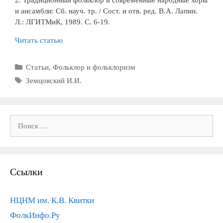
2. Традиционный фольклор и современные народные хоры
и ансамбли: Сб. науч. тр. / Сост. и отв. ред. В.А. Лапин.
Л.: ЛГИТМиК, 1989. С. 6-19.
Читать статью
Рубрики
Статьи
,
Фольклор и фольклоризм
Метки
Земцовский И.И.
Поиск:
Ссылки
НЦНМ им. К.В. Квитки
ФолкИнфо.Ру