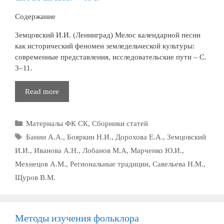
Содержание
Земцовский И.И. (Ленинград) Мелос календарной песни
как исторический феномен земледельческой культуры:
современные представления, исследовательские пути – С.
3–11.
Музыка
Read more
народного
календаря
Рубрики
Материалы ФК СК
,
Сборники статей
Метки
Банин А.А.
,
Бояркин Н.И.
,
Дорохова Е.А.
,
Земцовский
И.И.
,
Иванова А.Н.
,
Лобанов М.А
,
Марченко Ю.И.
,
Мехнецов А.М.
,
Региональные традиции
,
Савельева Н.М.
,
Щуров В.М.
Методы изучения фольклора