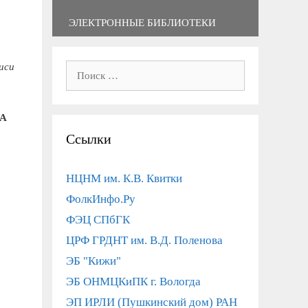
ЭЛЕКТРОННЫЕ БИБЛИОТЕКИ
иси
Поиск:
А
Ссылки
НЦНМ им. К.В. Квитки
ФолкИнфо.Ру
ФЭЦ СПбГК
ЦРФ ГРДНТ им. В.Д. Поленова
ЭБ "Кижи"
ЭБ ОНМЦКиПК г. Вологда
ЭП ИРЛИ (Пушкинский дом) РАН