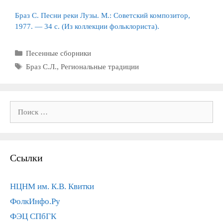
Браз С. Песни реки Лузы. М.: Советский композитор,
1977. — 34 с. (Из коллекции фольклориста).
Рубрики
Песенные сборники
Метки
Браз С.Л.
,
Региональные традиции
Поиск:
Ссылки
НЦНМ им. К.В. Квитки
ФолкИнфо.Ру
ФЭЦ СПбГК