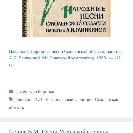
Павлова Г. Народные песни Смоленской области, напетые
А.И. Глинкиной. М.: Советский композитор, 1969. — 112
с.
Рубрики
Песенные сборники
Метки
Глинкина А.И.
,
Региональные традиции
,
Смоленская
область
Щуров В.М. Песни Усердской стороны