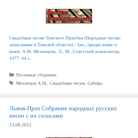
Свадебные песни Томского Приобья (Народные песни,
записанные в Томской области) / Зап., предисловие и
комм. А.М. Мехнецова. Л., М., Советский композитор,
1977. 64
с.
Рубрики
Песенные сборники
Метки
Мехнецов А.М.
,
Свадебные песни
,
Сибирь
Львов-Прач Собрание народных русских
песен с их голосами
23.08.2012