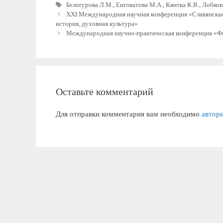
Метки
Белогурова Л.М.
,
Енговатова М.А.
,
Квитка К.В.
,
Лобкова
ХХI Международная научная конференция «Славянская 
история, духовная культура»
Международная научно-практическая конференция «Фо
Оставьте комментарий
Для отправки комментария вам необходимо
автор