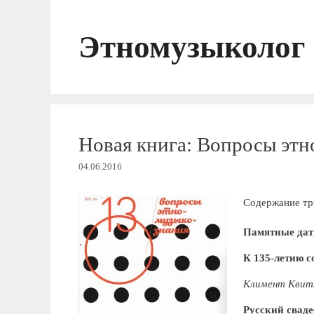
Перейти
к
Этномузыколог
содержимому
Новая книга: Вопросы этно
04.06.2016
Содержание тр
Памятные да
К 135-летию с
Климент Квит
Русский свад