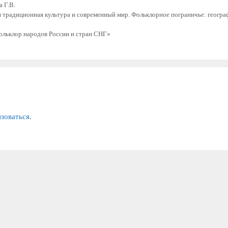
 Г.В.
традиционная культура и современный мир. Фольклорное пограничье: геогра
льклор народов России и стран СНГ»
изоваться
.