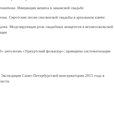
говатова.
Инициация жениха в закамской свадьбе
рова.
Сиротские песни смоленской свадьбы в ареальном ключе
цова.
Моделирующая роль свадебных концептов в вехнеоскольской
иции
3» антологии «Удмуртский фольклор»: принципы систематизации
. Экспедиции Санкт-Петербургской консерватории 2015 года в
ласти