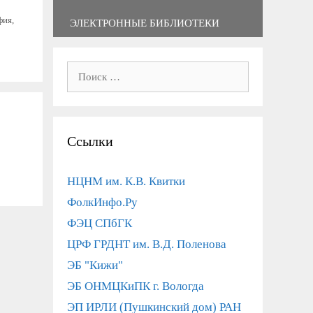
фия,
ЭЛЕКТРОННЫЕ БИБЛИОТЕКИ
Поиск:
Ссылки
НЦНМ им. К.В. Квитки
ФолкИнфо.Ру
ФЭЦ СПбГК
ЦРФ ГРДНТ им. В.Д. Поленова
ЭБ "Кижи"
ЭБ ОНМЦКиПК г. Вологда
ЭП ИРЛИ (Пушкинский дом) РАН