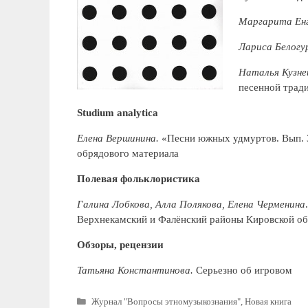
Маргарита Ен
Лариса Белогу
Наталья Кузне
песенной трад
Studium
analytica
Елена Вершинина.
«Песни южных удмуртов. Вып. 
обрядового материала
Полевая фольклористика
Галина Лобкова, Алла Полякова, Елена Черменина
Верхнекамский и Фалёнский районы Кировской об
Обзоры, рецензии
Татьяна Константинова.
Серьезно об игровом
Рубрики
Журнал "Вопросы этномузыкознания"
,
Новая книга