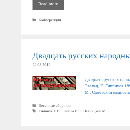
Конференции
Read more
2011
Рубрики
Конференции
Двадцать русских народны
22.08.2012
Двадцать русских народ
Эвальд, Е. Гиппиуса 18
М., Советский композит
Рубрики
Песенные сборники
Метки
Гиппиус Е.В.
,
Линева Е.Э.
,
Пятницкий М.Е.