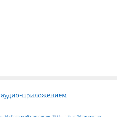
с аудио-приложением
ы. М.: Советский композитор, 1977. — 34 с. (Из коллекции