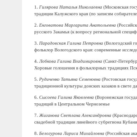
1.
Гилярова Наталья Николаевна
(Московская гос
традиции Калужского края (по записям собирателе
2.
Енговатова Маргарита Анатольевна
(Российск
русского Закамья (к вопросу региональной специф
3.
Парадовская Галина Петровна
(Вологодский го
фольклор Вологодского края: современные исслед
4.
Лобкова Галина Владимировна
(Санкт-Петербург
Хоровые голошения в фольклорных традициях Пск
5.
Рудиченко Татьяна Семеновна
(Ростовская госу
традиционной культуры донских казаков в свете 
6.
Сысоева Галина Яковлевна
(Воронежская госуда
традиций в Центральном Черноземье
7.
Жиганова Светлана Александровна
(Краснодарс
свадебной традиции линейного субрегиона Кубан
8.
Белогурова Лариса Михайловна
(Российская ак