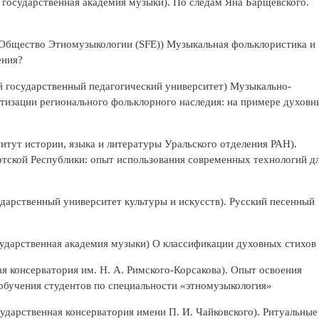
 государственная академия музыки). По следам Яна Барщевского.
Общество Этномузыкологии (SFE)) Музыкальная фольклористика и
ения?
 государственный педагогический университет) Музыкально-
тизации регионального фольклорного наследия: на примере духовн
итут истории, языка и литературы Уральского отделения РАН).
тской Республики: опыт использования современных технологий д
дарственный университет культуры и искусств). Русский песенный
ударственная академия музыки) О классификации духовных стихов
я консерватория им. Н. А. Римского-Корсакова). Опыт освоения
обучения студентов по специальности «этномузыкология»
ударственная консерватория имени П. И. Чайковского). Ритуальные