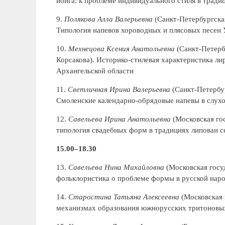
йойга: к проблеме индивидуального стиля в трад
9.
Полякова Алла Валерьевна
(Санкт-Петербургская
Типология напевов хороводных и плясовых песен 
10.
Мехнецова Ксения Анатольевна
(Санкт-Петербу
Корсакова). Историко-стилевая характеристика ли
Архангельской области
11.
Светличная Ирина Валерьевна
(Санкт-Петербу
Смоленские календарно-обрядовые напевы в слухо
12.
Савельева Ирина Анатольевна
(Московская гос
типология свадебных форм в традициях липован с
15.00–18.30
13.
Савельева Нина Михайловна
(Московская госу
фольклористика о проблеме формы в русской нар
14.
Старостина Татьяна Алексеевна
(Московская 
механизмах образования южнорусских тритоновы