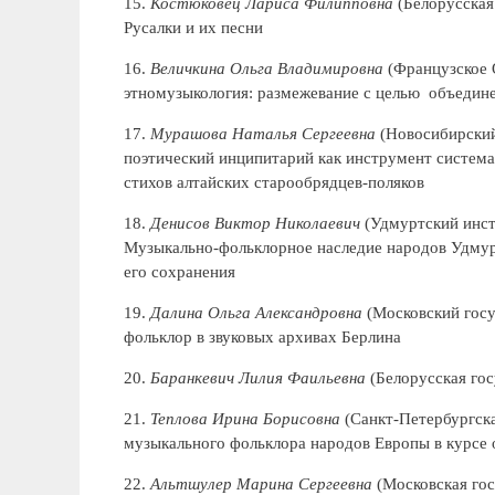
15.
Костюковец Лариса Филипповна
(Белорусская
Русалки и их песни
16.
Величкина Ольга Владимировна
(Французское 
этномузыкология: размежевание с целью объедин
17.
Мурашова Наталья Сергеевна
(Новосибирский
поэтический инципитарий как инструмент система
стихов алтайских старообрядцев-поляков
18.
Денисов Виктор Николаевич
(Удмуртский инст
Музыкально-фольклорное наследие народов Удмур
его сохранения
19.
Далина Ольга Александровна
(Московский госу
фольклор в звуковых архивах Берлина
20.
Баранкевич Лилия Фаильевна
(Белорусская гос
21.
Теплова Ирина Борисовна
(Санкт-Петербургска
музыкального фольклора народов Европы в курсе 
22.
Альтшулер Марина Сергеевна
(Московская гос