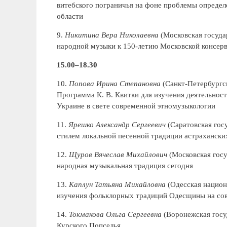
витебского пограничья на фоне проблемы определ
области
9.
Никитина Вера Николаевна
(Московская госуда
народной музыки к 150-летию Московской консер
15.00–18.30
10.
Попова Ирина Степановна
(Санкт-Петербургск
Программа К. В. Квитки для изучения деятельнос
Украине в свете современной этномузыкологии
11.
Ярешко Александр Сергеевич
(Саратовская госу
стилем локальной песенной традиции астрахански
12.
Щуров Вячеслав Михайлович
(Московская госу
народная музыкальная традиция сегодня
13.
Каплун Татьяна Михайловна
(Одесская национ
изучения фольклорных традиций Одесщины на со
14.
Токмакова Ольга Сергеевна
(Воронежская госу
Курского Попселья