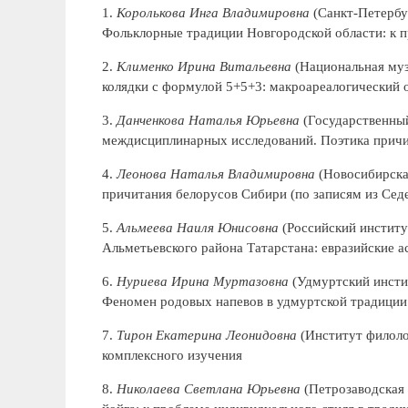
1.
Королькова Инга Владимировна
(Санкт-Петербур
Фольклорные традиции Новгородской области: к п
2.
Клименко Ирина Витальевна
(Национальная муз
колядки с формулой 5+5+3: макроареалогический 
3.
Данченкова Наталья Юрьевна
(Государственный
междисциплинарных исследований. Поэтика причи
4.
Леонова Наталья Владимировна
(Новосибирская
причитания белорусов Сибири (по записям из Сед
5.
Альмеева Наиля Юнисовна
(Российский институ
Альметьевского района Татарстана: евразийские 
6.
Нуриева Ирина Муртазовна
(Удмуртский инстит
Феномен родовых напевов в удмуртской традиции
7.
Тирон Екатерина Леонидовна
(Институт филоло
комплексного изучения
8.
Николаева Светлана Юрьевна
(Петрозаводская 