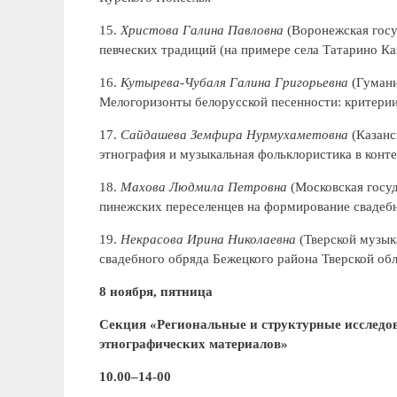
15.
Христова Галина Павловна
(Воронежская госу
певческих традиций (на примере села Татарино Ка
16.
Кутырева-Чубаля Галина Григорьевна
(Гумани
Мелогоризонты белорусской песенности: критерии
17.
Сайдашева Земфира Нурмухаметовна
(Казанс
этнография и музыкальная фольклористика в конте
18.
Махова Людмила Петровна
(Московская госуд
пинежских переселенцев на формирование свадеб
19.
Некрасова Ирина Николаевна
(Тверской музык
свадебного обряда Бежецкого района Тверской обл
8 ноября, пятница
Секция «Региональные и структурные исследо
этнографических материалов»
10.00–14-00