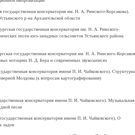
иционной импровизации
 государственная консерватория им. Н. А. Римского-Корсакова).
Устьянского р-на Архангельской области
ргская государственная консерватория им. Н. А. Римского-
рических песен юго-западных сельсоветов Устьянского района
ргская государственная консерватория им. Н. А. Римского-Корсаков
вых нотациях Н. Д. Бера и современных звукозаписях
ударственная консерватория имени П. И. Чайковского). Структурн
еверной Молдовы (к вопросам картографирования)
дарственная консерватория имени П. И. Чайковского). Музыкальная
одной песне
государственная консерватория имени П. И. Чайковского). О
х ладов