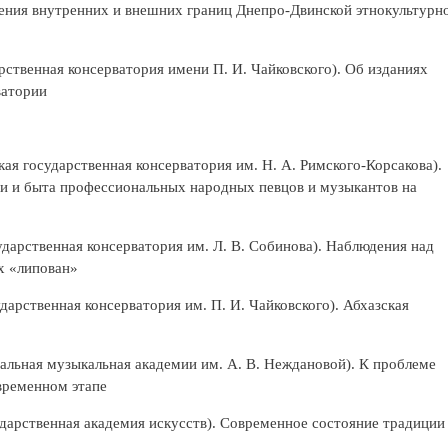
ения внутренних и внешних границ Днепро-Двинской этнокультурн
рственная консерватория имени П. И. Чайковского). Об изданиях
ватории
ая государственная консерватория им. Н. А. Римского-Корсакова).
ти и быта профессиональных народных певцов и музыкантов на
дарственная консерватория им. Л. В. Собинова). Наблюдения над
х «липован»
дарственная консерватория им. П. И. Чайковского). Абхазская
альная музыкальная академии им. А. В. Неждановой). К проблеме
временном этапе
дарственная академия искусств). Современное состояние традиции