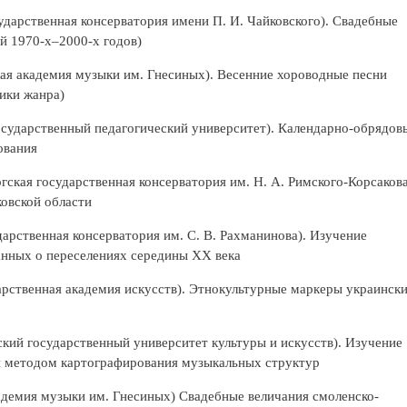
ударственная консерватория имени П. И. Чайковского). Свадебные
й 1970-х–2000-х годов)
ая академия музыки им. Гнесиных). Весенние хороводные песни
ики жанра)
сударственный педагогический университет). Календарно-обрядов
ования
ская государственная консерватория им. Н. А. Римского-Корсакова
овской области
дарственная консерватория им. С. В. Рахманинова). Изучение
данных о переселениях середины XX века
рственная академия искусств). Этнокультурные маркеры украинск
кий государственный университет культуры и искусств). Изучение
и методом картографирования музыкальных структур
адемия музыки им. Гнесиных) Свадебные величания смоленско-