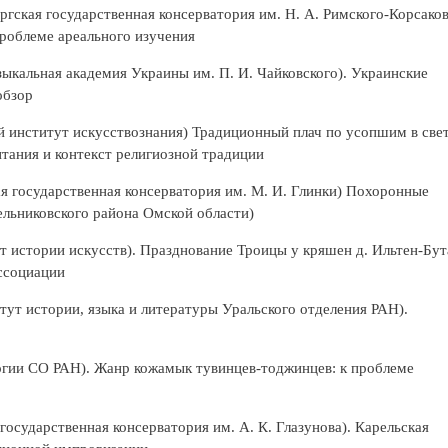
гская государственная консерватория им. Н. А. Римского-Корсаков
роблеме ареального изучения
ыкальная академия Украины им. П. И. Чайковского). Украинские
обзор
 институт искусствознания) Традиционный плач по усопшим в све
тания и контекст религиозной традиции
 государственная консерватория им. М. И. Глинки) Похоронные
ельниковского района Омской области)
т истории искусств). Празднование Троицы у кряшен д. Ильтен-Бут
ассоциации
ут истории, языка и литературы Уральского отделения РАН).
гии СО РАН). Жанр кожамык тувинцев-тоджинцев: к проблеме
государственная консерватория им. А. К. Глазунова). Карельская