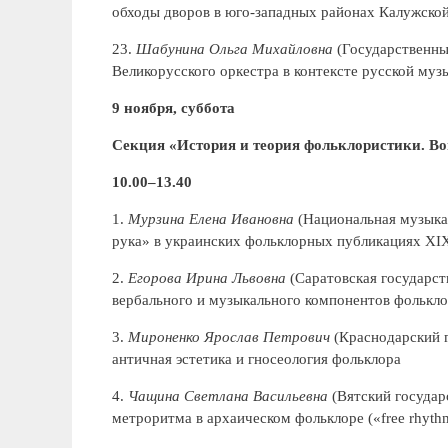
обходы дворов в юго-западных районах Калужской
23.
Шабунина Ольга Михайловна
(Государственны
Великорусского оркестра в контексте русской муз
9 ноября, суббота
Секция «История и теория фольклористики. В
10.00–13.40
1.
Мурзина Елена Ивановна
(Национальная музыкал
рука» в украинских фольклорных публикациях ХІХ
2.
Егорова Ирина Львовна
(Саратовская государст
вербального и музыкального компонентов фолькло
3.
Мироненко Ярослав Петрович
(Краснодарский г
античная эстетика и гносеология фольклора
4.
Чащина Светлана Васильевна
(Вятский государ
метроритма в архаическом фольклоре («free rhyth