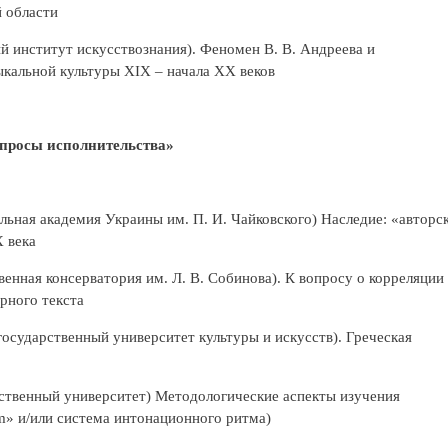
 области
й институт искусствознания). Феномен В. В. Андреева и
ыкальной культуры XIX – начала XX веков
опросы исполнительства»
ьная академия Украины им. П. И. Чайковского) Наследие: «авторс
 века
венная консерватория им. Л. В. Собинова). К вопросу о корреляции
рного текста
осударственный университет культуры и искусств). Греческая
ственный университет) Методологические аспекты изучения
m» и/или система интонационного ритма)