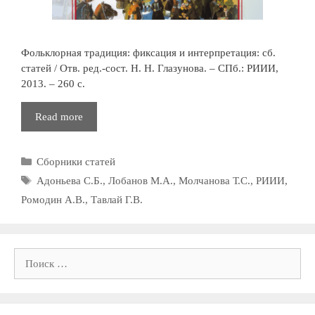
Фольклорная традиция: фиксация и интерпретация: сб.
статей / Отв. ред.-сост. Н. Н. Глазунова. – СПб.: РИИИ,
2013. – 260 с.
Фольклорная
Read more
традиция:
фиксация
Рубрики
Сборники статей
и
интерпретация
Метки
Адоньева С.Б.
,
Лобанов М.А.
,
Молчанова Т.С.
,
РИИИ
,
Ромодин А.В.
,
Тавлай Г.В.
Поиск: