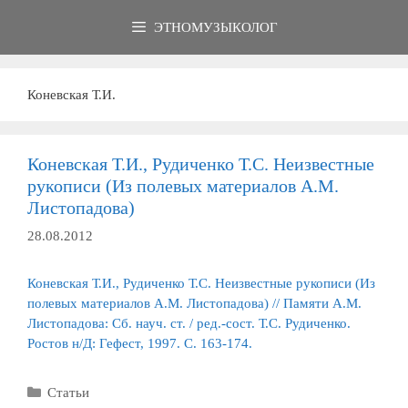
Перейти
ЭТНОМУЗЫКОЛОГ
к
содержимому
Коневская Т.И.
Коневская Т.И., Рудиченко Т.С. Неизвестные
рукописи (Из полевых материалов А.М.
Листопадова)
28.08.2012
Коневская Т.И., Рудиченко Т.С. Неизвестные рукописи (Из
полевых материалов А.М. Листопадова) // Памяти А.М.
Листопадова: Сб. науч. ст. / ред.-сост. Т.С. Рудиченко.
Ростов н/Д: Гефест, 1997. С. 163-174.
Рубрики
Статьи