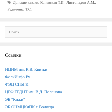
Метки
Донские казаки
,
Коневская Т.И.
,
Листопадов А.М.
,
Рудиченко Т.С.
Поиск:
Ссылки
НЦНМ им. К.В. Квитки
ФолкИнфо.Ру
ФЭЦ СПбГК
ЦРФ ГРДНТ им. В.Д. Поленова
ЭБ "Кижи"
ЭБ ОНМЦКиПК г. Вологда