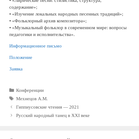
• «Лирические песни: стилистика, структура,
содержание»;
• «Изучение локальных народных песенных традиций»;
• «Фольклорный архив композитора»;
• «Музыкальный фольклор в современном мире: вопросы
педагогики и исполнительства».
Информационное письмо
Положение
Заявка
Рубрики
Конференции
Метки
Мехнецов А.М.
Гиппиусовские чтения — 2021
Русский народный танец в XXI веке