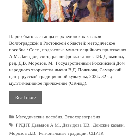
Парно-бытовые танцы верхнедонских казаков
Волгоградской и Ростовской областей: методическое
пособие / Сост., подготовка мультимедийного приложения
А.М. Давыдов, сост., расшифровка танцев Т.В. Давыдова,
ред. Д.В. Морозов. М.: Государственный Российский Дом
народного творчества имени В.Д. Поленова, Самарский
центр русской традиционной культуры, 2024. 32 с.;
мультимедийное приложение (QR-код).
Парно-
Read more
бытовые
танцы
Рубрики
Методические пособия
,
Этнохореография
верхнедонских
казаков
Метки
ГРДНТ
,
Давыдов А.М.
,
Давыдова Т.В.
,
Донские казаки
,
Волгоградской
Морозов Д.В.
,
Региональные традиции
,
СЦРТК