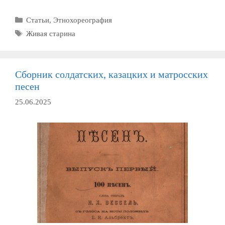
белорусов
Рубрики
Статьи
,
Этнохореография
как
система
Метки
Живая старина
Сборник солдатских, казацких и матросских
песен
25.06.2025