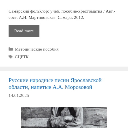
Самарский фольклор: учеб. пособие-хрестоматия / Авт.-
сост. А.И. Мартиновская. Самара, 2012.
Самарский
Read more
фольклор
Рубрики
Методические пособия
Метки
СЦРТК
Русские народные песни Ярославской
области, напетые А.А. Морозовой
14.01.2025