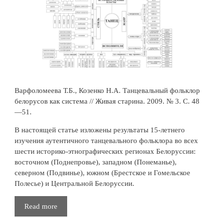
Варфоломеева Т.Б., Козенко Н.А. Танцевальный фольклор
белорусов как система // Живая старина. 2009. № 3. С. 48
—51.
В настоящей статье изложены результаты 15-летнего
изучения аутентичного танцевального фольклора во всех
шести историко-этнографических регионах Белоруссии:
восточном (Поднепровье), западном (Понеманье),
северном (Подвинье), южном (Брестское и Гомельское
Полесье) и Центральной Белоруссии.
Танцевальный
Read more
фольклор