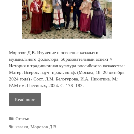
Морозов Д.В. Изучение и освоение казачьего
музыкального фольклора: образовательный аспект //
История и традиционная культура российского казачества:
Матер. Всерос. науч.-практ. конф. (Москва, 18–20 октября
2024 года) / Сост. Л.М. Белогурова, И.А. Никитина. М.:
РАМ им. Гнесиных, 2024. С. 178–183.
Изучение
Read more
и
освоение
Рубрики
Статьи
казачьего
музыкального
Метки
казаки
,
Морозов Д.В.
фольклора: