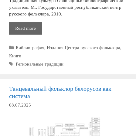
Традиционная культура Орловщины: библиографический
указатель. М.: Государственный республиканский центр
русского фольклора, 2010.
Традиционная
Read more
культура
Орловщины:
Рубрики
Библиография
,
Издания Центра русского фольклора
,
библиографический
указатель
Книги
Метки
Региональные традиции
Танцевальный фольклор белорусов как
система
08.07.2025