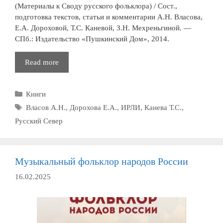
(Материалы к Своду русского фольклора) / Сост.,
подготовка текстов, статьи и комментарии А.Н. Власова,
Е.А. Дороховой, Т.С. Каневой, З.Н. Мехреньгиной. —
СПб.: Издательство «Пушкинский Дом», 2014.
Музыкально-
Read more
поэтический
фольклор
Рубрики
Книги
нижней
Вычегды
Метки
Власов А.Н.
,
Дорохова Е.А.
,
ИРЛИ
,
Канева Т.С.
,
(Материалы
Русский Север
к
Своду
русского
Музыкальный фольклор народов России
фольклора)
16.02.2025