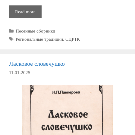
Я
Read more
по
садику
Рубрики
Песенные сборники
похаживала
Метки
Региональные традиции
,
СЦРТК
Ласковое словечушко
11.01.2025