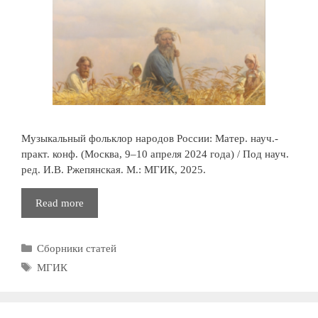
Музыкальный фольклор народов России: Матер. науч.-
практ. конф. (Москва, 9–10 апреля 2024 года) / Под науч.
ред. И.В. Ржепянская. М.: МГИК, 2025.
Музыкальный
Read more
фольклор
народов
Рубрики
Сборники статей
России
Метки
МГИК