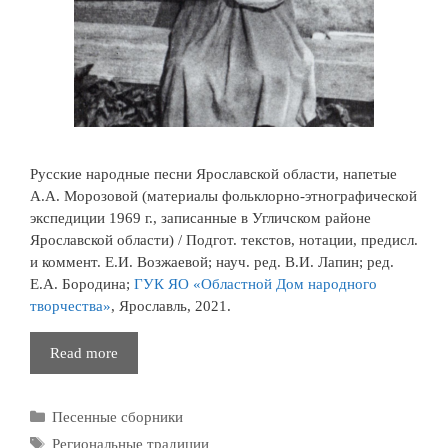
Русские народные песни Ярославской области, напетые
А.А. Морозовой (материалы фольклорно-этнографической
экспедиции 1969 г., записанные в Угличском районе
Ярославской области) / Подгот. текстов, нотации, предисл.
и коммент. Е.И. Возжаевой; науч. ред. В.И. Лапин; ред.
Е.А. Бородина;
ГУК ЯО «Областной Дом народного
творчества»
, Ярославль, 2021.
Русские
Read more
народные
песни
Рубрики
Песенные сборники
Ярославской
области,
Метки
Региональные традиции