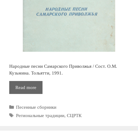
Народные песни Самарского Приволжья / Сост. О.М.
Кузьмина. Тольятти, 1991.
Народные
Read more
песни
Самарского
Рубрики
Песенные сборники
Приволжья
Метки
Региональные традиции
,
СЦРТК