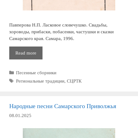
Павперова Н.П. Ласковое словечушко. Свадьбы,
хороводы, прибаски, побасенки, частушки и сказки
Самарского края. Самара, 1996.
Ласковое
Read more
словечушко
Рубрики
Песенные сборники
Метки
Региональные традиции
,
СЦРТК
Народные песни Самарского Приволжья
08.01.2025