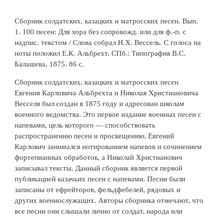
Сборник солдатских, казацких и матросских песен. Вып.
1. 100 песен: Для хора без сопровожд. или для ф.-п. с
надпис. текстом / Слова собрал Н.Х. Вессель. С голоса на
ноты положил Е.К. Альбрехт. СПб.: Типография В.С.
Балашева, 1875. 86 с.
Сборник солдатских, казацких и матросских песен
Евгения Карловича Альбрехта и Николая Христиановича
Весселя был создан в 1875 году и адресован школам
военного ведомства. Это первое издание военных песен с
напевами, цель которого — способствовать
распространению песен и просвещению. Евгений
Карлович занимался нотированием напевов и сочинением
фортепианных обработок, а Николай Христианович
записывал тексты. Данный сборник является первой
публикацией казачьих песен с напевами. Песни были
записаны от ефрейторов, фельдфебелей, рядовых и
других военнослужащих. Авторы сборника отмечают, что
все песни они слышали лично от солдат, народа или