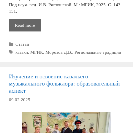
Под науч. ред. И.В. Ржепянской. М.: МГИК, 2025. С. 143–
151.
О
Read more
принципах
создания
Рубрики
Статьи
учебных
пособий
Метки
казаки
,
МГИК
,
Морозов Д.В.
,
Региональные традиции
по
региональным
музыкально-
Изучение и освоение казачьего
фольклорным
музыкального фольклора: образовательный
традициям
аспект
российского
казачества
09.02.2025