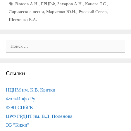
Метки
Власов А.Н.
,
ГРЦРФ
,
Захаров А.Н.
,
Канева Т.С.
,
Лирические песни
,
Марченко Ю.И.
,
Русский Север
,
Шевченко Е.А.
Поиск:
Ссылки
НЦНМ им. К.В. Квитки
ФолкИнфо.Ру
ФЭЦ СПбГК
ЦРФ ГРДНТ им. В.Д. Поленова
ЭБ "Кижи"