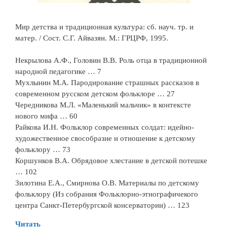
Мир детства и традиционная культура: сб. науч. тр. и
матер. / Сост. С.Г. Айвазян. М.: ГРЦРФ, 1995.
Некрылова А.Ф., Головин В.В. Роль отца в традиционной
народной педагогике … 7
Мухлынин М.А. Пародирование страшных рассказов в
современном русском детском фольклоре … 27
Чередникова М.Л. «Маленький мальчик» в контексте
нового мифа … 60
Райкова И.Н. Фольклор современных солдат: идейно-
художественное свособразне и отношение к детскому
фольклору … 73
Коршунков В.А. Обрядовое хлестание в детской потешке
… 102
Зилотина Е.А., Смирнова О.В. Материалы по детскому
фольклору (Из собрания Фольклорно-этнографичекого
центра Санкт-Петербургской консерватории) … 123
Читать