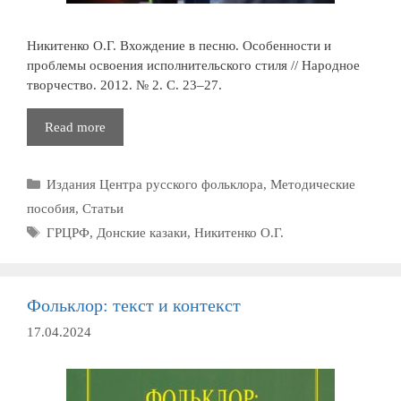
Никитенко О.Г. Вхождение в песню. Особенности и
проблемы освоения исполнительского стиля // Народное
творчество. 2012. № 2. С. 23–27.
Вхождение
Read more
в
песню
Рубрики
Издания Центра русского фольклора
,
Методические
пособия
,
Статьи
Метки
ГРЦРФ
,
Донские казаки
,
Никитенко О.Г.
Фольклор: текст и контекст
17.04.2024