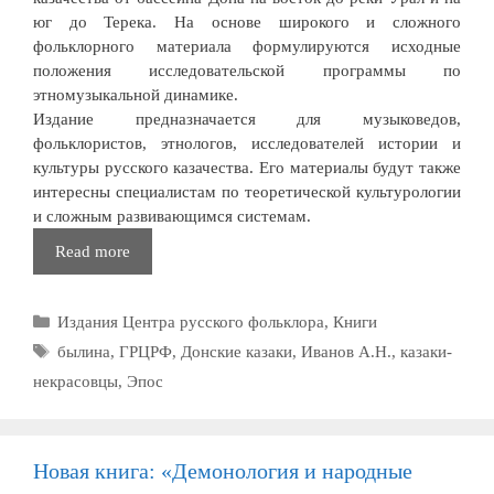
юг до Терека. На основе широкого и сложного
фольклорного материала формулируются исходные
положения исследовательской программы по
этномузыкальной динамике.
Издание предназначается для музыковедов,
фольклористов, этнологов, исследователей истории и
культуры русского казачества. Его материалы будут также
интересны специалистам по теоретической культурологии
и сложным развивающимся системам.
Системно-
Read more
теоретические
проблемы
Рубрики
Издания Центра русского фольклора
,
Книги
казачьего
эпоса
Метки
былина
,
ГРЦРФ
,
Донские казаки
,
Иванов А.Н.
,
казаки-
некрасовцы
,
Эпос
Новая книга: «Демонология и народные