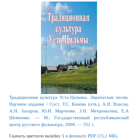
Традиционная культура Усть-Цильмы. Лирические песни.
Научное издание / Сост. Т.С. Канева (отв.), А.Н. Власов,
А.Н. Захаров, Ю.И. Марченко, З.Н. Мехреньгина, Е.А
Шевченко. — М.: Государственный республиканский
центр русского фольклора, 2008. — 352 с.
Скачать цветную вклейку 1
в формате PDF (15,1 МБ)
.