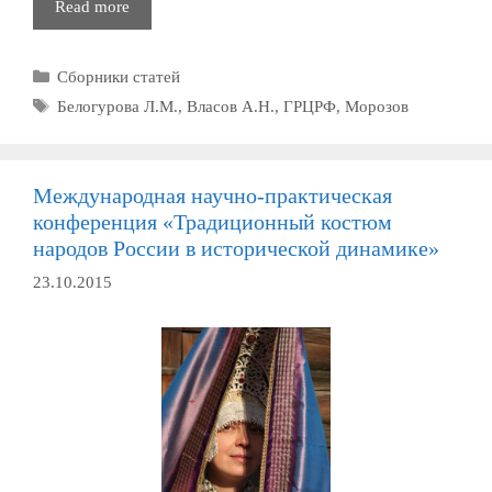
Региональные
Read more
исследования
в
Рубрики
Сборники статей
фольклористике
и
Метки
Белогурова Л.М.
,
Власов А.Н.
,
ГРЦРФ
,
Морозов
этнолингвистике
—
проблемы
Международная научно-практическая
и
конференция «Традиционный костюм
перспективы
народов России в исторической динамике»
23.10.2015