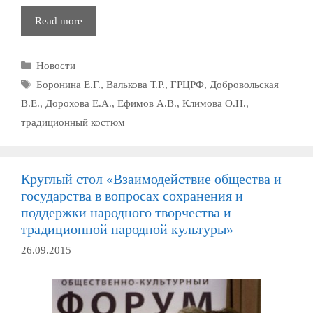
Международная
Read more
научно-
практическая
Рубрики
Новости
конференция
«Традиционный
Метки
Боронина Е.Г.
,
Валькова Т.Р.
,
ГРЦРФ
,
Добровольская
костюм
В.Е.
,
Дорохова Е.А.
,
Ефимов А.В.
,
Климова О.Н.
,
народов
традиционный костюм
России
в
исторической
динамике»
Круглый стол «Взаимодействие общества и
государства в вопросах сохранения и
поддержки народного творчества и
традиционной народной культуры»
26.09.2015