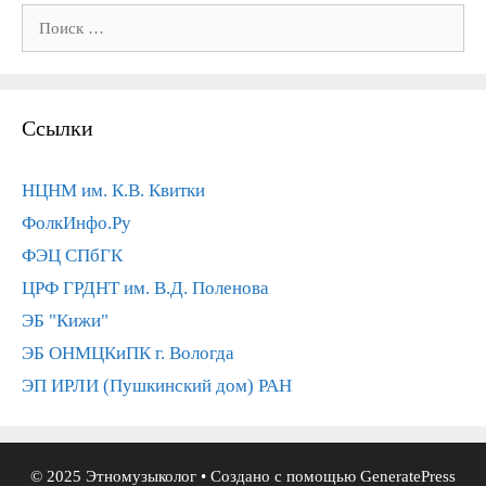
Поиск:
Ссылки
НЦНМ им. К.В. Квитки
ФолкИнфо.Ру
ФЭЦ СПбГК
ЦРФ ГРДНТ им. В.Д. Поленова
ЭБ "Кижи"
ЭБ ОНМЦКиПК г. Вологда
ЭП ИРЛИ (Пушкинский дом) РАН
© 2025 Этномузыколог
• Создано с помощью
GeneratePress