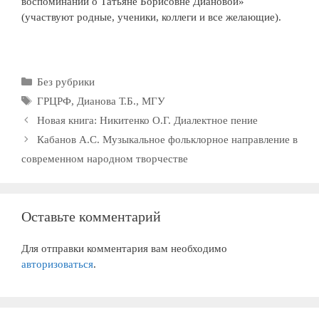
воспоминаний о Татьяне Борисовне Диановой»
(участвуют родные, ученики, коллеги и все желающие).
Рубрики
Без рубрики
Метки
ГРЦРФ
,
Дианова Т.Б.
,
МГУ
Новая книга: Никитенко О.Г. Диалектное пение
Кабанов А.С. Музыкальное фольклорное направление в
современном народном творчестве
Оставьте комментарий
Для отправки комментария вам необходимо
авторизоваться
.